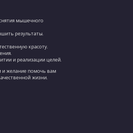
 снятия мышечного
чшить результаты.
ественную красоту.
ения.
витии и реализации целей.
м и желание помочь вам
качественной жизни.