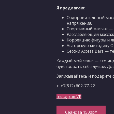
Я предлагаю:
Оздоровительный масс
напряжения.
Спортивный массаж — ч
Расслабляющий массаж 
Коррекцию фигуры и л
Авторскую методику Of
Сессии Access Bars — 
Каждый мой сеанс — это ин
чувствовать себя лучше. До
Записывайтесь и подарите с
т. +7(812) 602-77-22
Instagram
VK
Сеанс за 1500р*