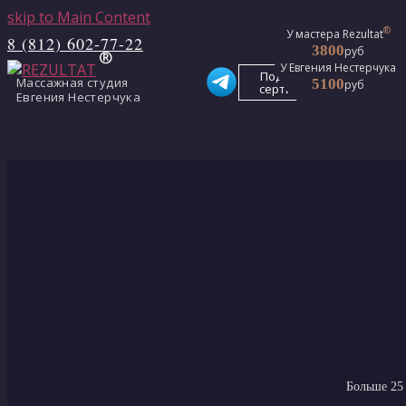
skip to Main Content
®
®
У мастера Rezultat
У мастера Rezultat
8 (812) 602-77-22
3800
3800
руб
руб
У Евгения Нестерчука
У Евгения Нестерчука
Подарочные
Массажная студия
5100
5100
руб
руб
сертификаты
Евгения Нестерчука
Больше 25 