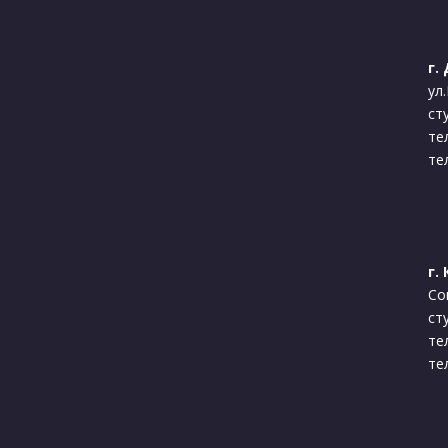
г.
ул
ст
те
тел
г.
Со
ст
те
те