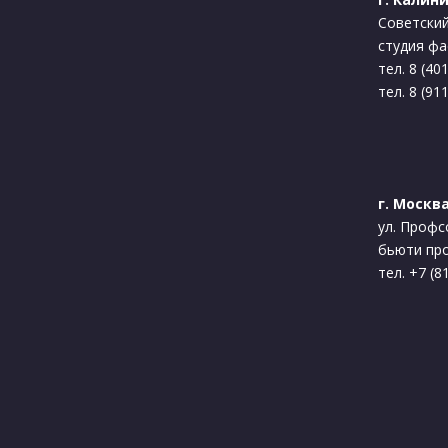
Советский
студия ф
тел. 8 (40
тел. 8 (91
г. Москва
ул. Профс
бьюти про
тел. +7 (8