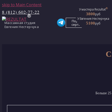
skip to Main Content
®
®
У мастера Rezultat
У мастера Rezultat
8 (812) 602-77-22
3800
3800
руб
руб
У Евгения Нестерчука
У Евгения Нестерчука
Подарочные
Массажная студия
5100
5100
руб
руб
сертификаты
Евгения Нестерчука
С
Больше 25 