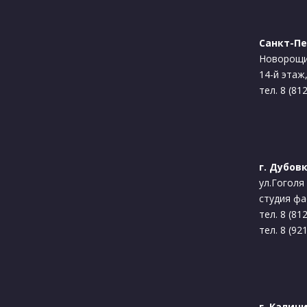
Санкт-Пе
Новорощи
14-й этаж
тел. 8 (81
г. Дубов
ул.Гоголя 
студия ф
тел. 8 (81
тел. 8 (92
г. Калин